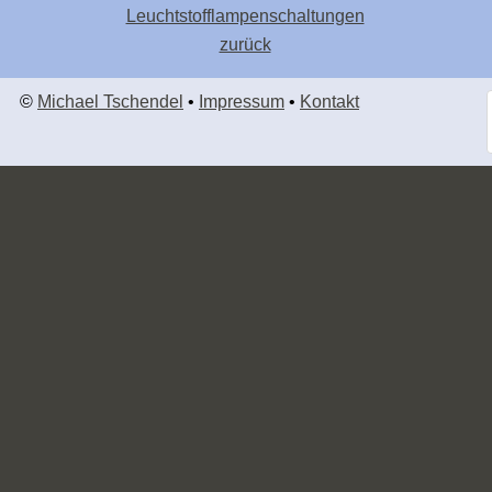
Leuchtstofflampenschaltungen
zurück
©
Michael Tschendel
•
Impressum
•
Kontakt